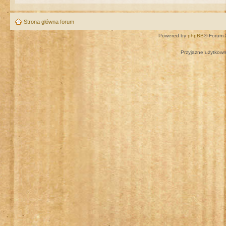
Strona główna forum
Powered by
phpBB
® Forum 
Przyjazne użytkown