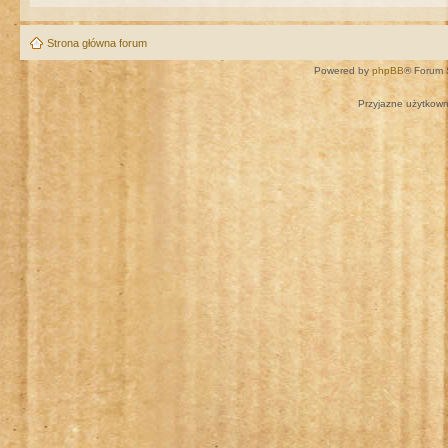
Strona główna forum
Powered by
phpBB
® Forum 
Przyjazne użytkown