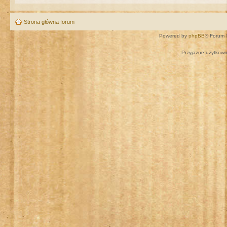
Strona główna forum
Powered by
phpBB
® Forum 
Przyjazne użytkown