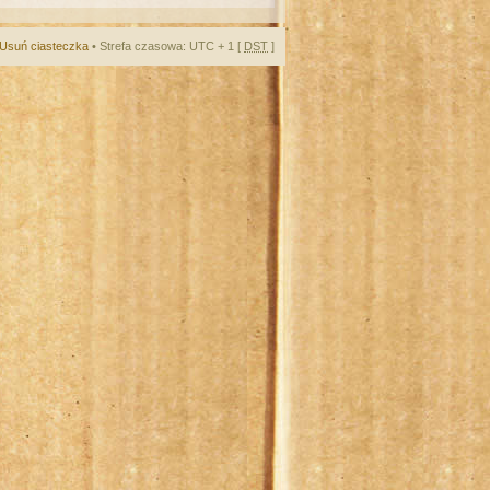
Usuń ciasteczka
• Strefa czasowa: UTC + 1 [
DST
]