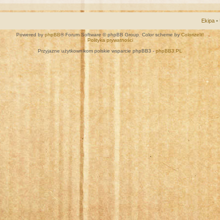
Ekipa
•
Powered by
phpBB
® Forum Software © phpBB Group. Color scheme by
ColorizeIt!
Polityka prywatności
Przyjazne użytkownikom polskie wsparcie phpBB3 -
phpBB3.PL