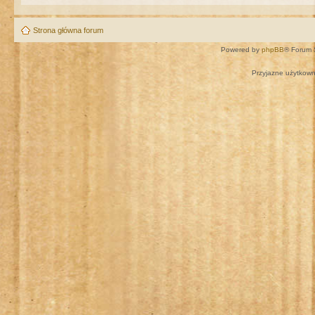
Strona główna forum
Powered by
phpBB
® Forum 
Przyjazne użytkown