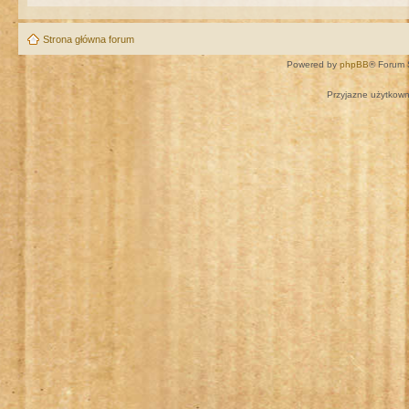
Strona główna forum
Powered by
phpBB
® Forum 
Przyjazne użytkown