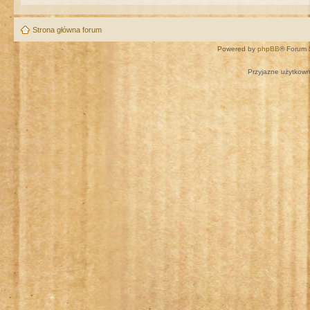
Strona główna forum
Powered by
phpBB
® Forum 
Przyjazne użytkown