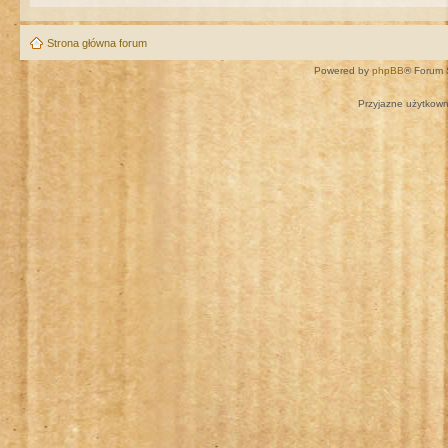
Strona główna forum
Powered by
phpBB
® Forum 
Przyjazne użytkown