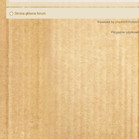
Strona główna forum
Powered by
phpBB
® Forum 
Przyjazne użytkown