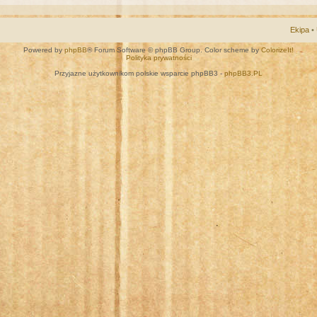
Ekipa
•
Powered by
phpBB
® Forum Software © phpBB Group. Color scheme by
ColorizeIt!
Polityka prywatności
Przyjazne użytkownikom polskie wsparcie phpBB3 -
phpBB3.PL