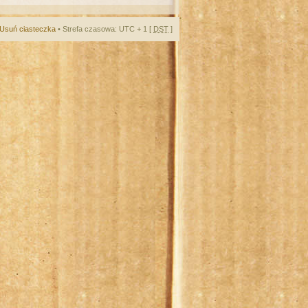
Usuń ciasteczka
• Strefa czasowa: UTC + 1 [
DST
]