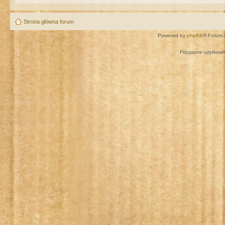
Strona główna forum
Powered by
phpBB
® Forum 
Przyjazne użytkown