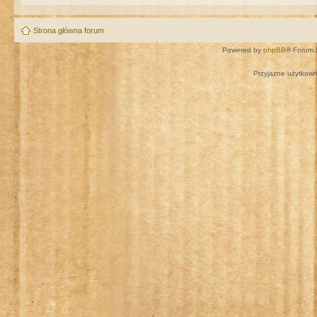
Strona główna forum
Powered by
phpBB
® Forum 
Przyjazne użytkown