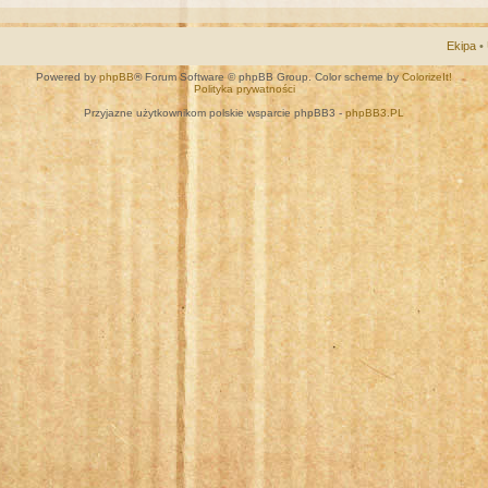
Ekipa
•
Powered by
phpBB
® Forum Software © phpBB Group. Color scheme by
ColorizeIt!
Polityka prywatności
Przyjazne użytkownikom polskie wsparcie phpBB3 -
phpBB3.PL