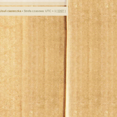
Usuń ciasteczka
• Strefa czasowa: UTC + 1 [
DST
]