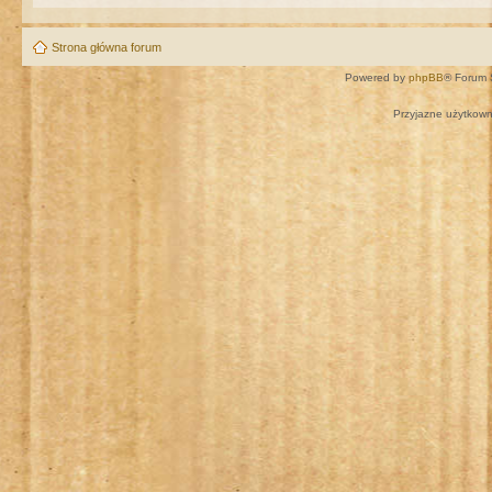
Strona główna forum
Powered by
phpBB
® Forum 
Przyjazne użytkown