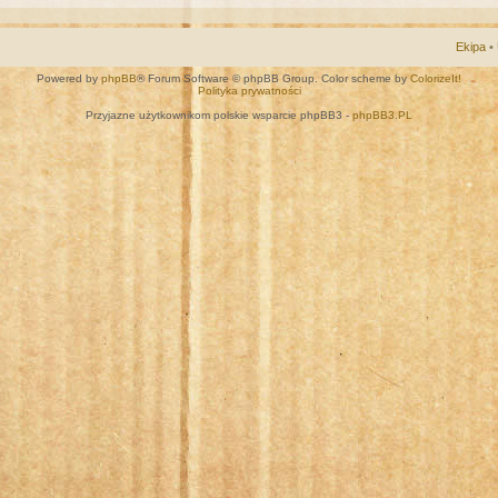
Ekipa
•
Powered by
phpBB
® Forum Software © phpBB Group. Color scheme by
ColorizeIt!
Polityka prywatności
Przyjazne użytkownikom polskie wsparcie phpBB3 -
phpBB3.PL