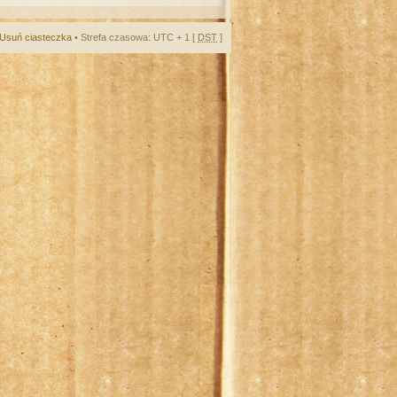
Usuń ciasteczka
• Strefa czasowa: UTC + 1 [
DST
]