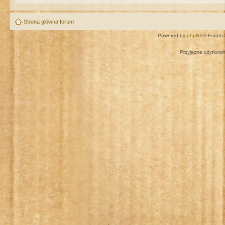
Strona główna forum
Powered by
phpBB
® Forum 
Przyjazne użytkown