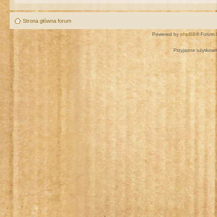
Strona główna forum
Powered by
phpBB
® Forum 
Przyjazne użytkown