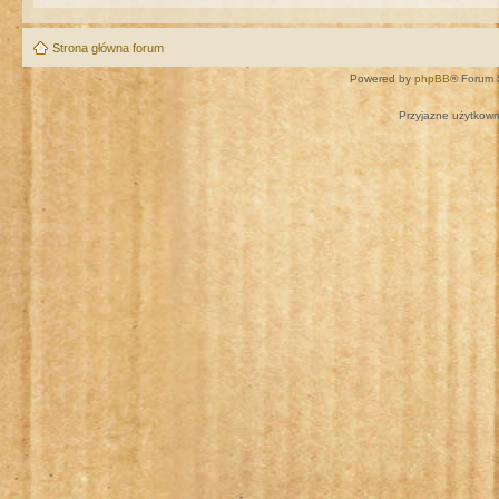
Strona główna forum
Powered by
phpBB
® Forum 
Przyjazne użytkown