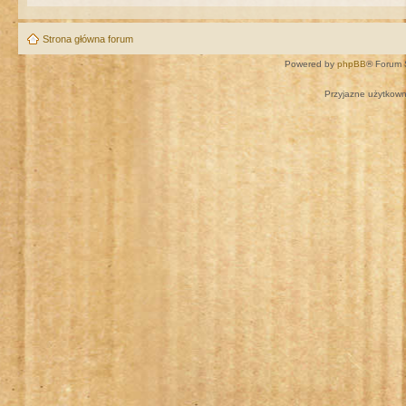
Strona główna forum
Powered by
phpBB
® Forum 
Przyjazne użytkown