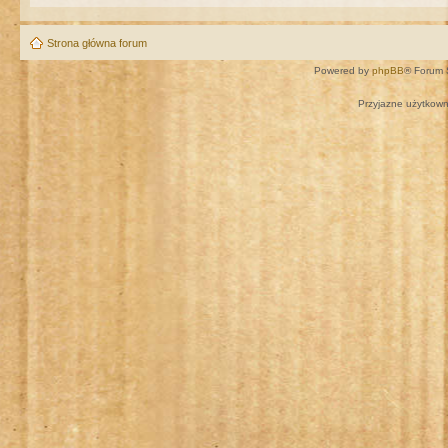
Strona główna forum
Powered by
phpBB
® Forum 
Przyjazne użytkown