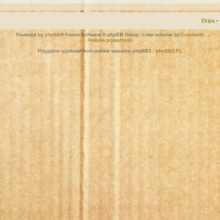
Ekipa
•
Powered by
phpBB
® Forum Software © phpBB Group. Color scheme by
ColorizeIt!
Polityka prywatności
Przyjazne użytkownikom polskie wsparcie phpBB3 -
phpBB3.PL