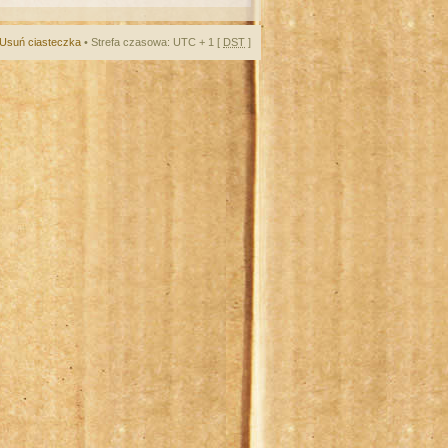
Usuń ciasteczka
• Strefa czasowa: UTC + 1 [
DST
]