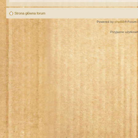
Strona główna forum
Powered by
phpBB
® Forum 
Przyjazne użytkown