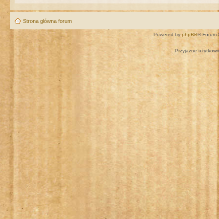
Strona główna forum
Powered by
phpBB
® Forum 
Przyjazne użytkown