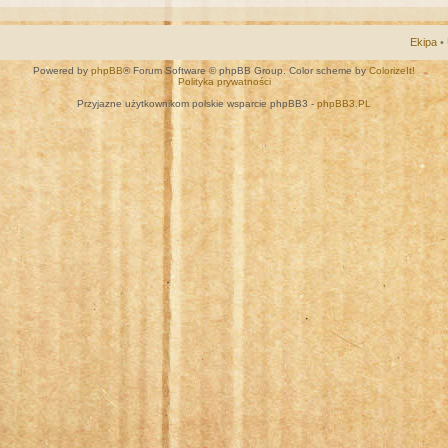
Ekipa
•
Powered by
phpBB
® Forum Software © phpBB Group. Color scheme by
ColorizeIt!
Polityka prywatności
Przyjazne użytkownikom polskie wsparcie phpBB3 -
phpBB3.PL