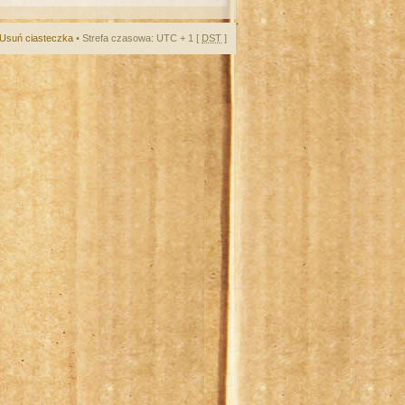
Usuń ciasteczka
• Strefa czasowa: UTC + 1 [
DST
]