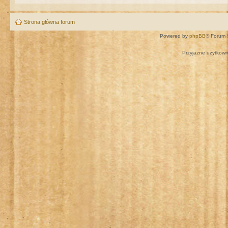
Strona główna forum
Powered by
phpBB
® Forum 
Przyjazne użytkown