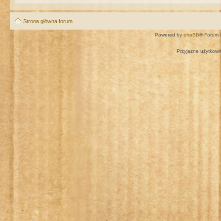
Strona główna forum
Powered by
phpBB
® Forum 
Przyjazne użytkown