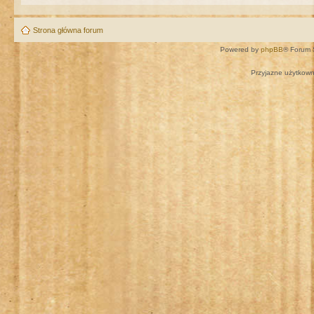
Strona główna forum
Powered by
phpBB
® Forum 
Przyjazne użytkown