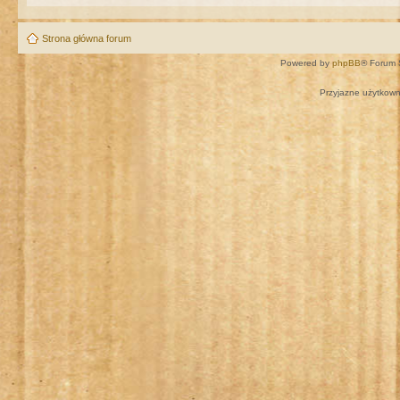
Strona główna forum
Powered by
phpBB
® Forum 
Przyjazne użytkown