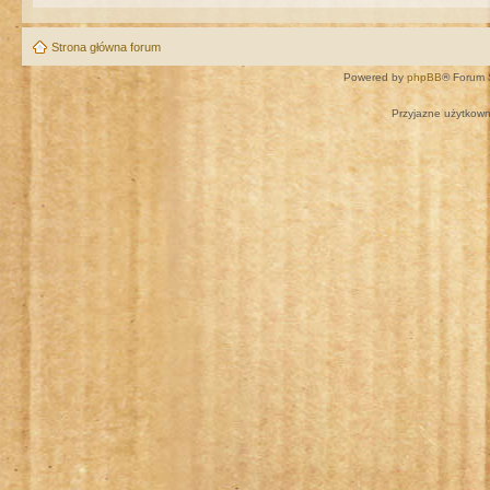
Strona główna forum
Powered by
phpBB
® Forum 
Przyjazne użytkown