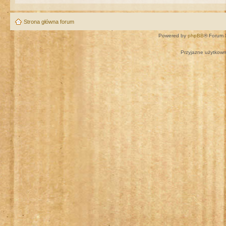
Strona główna forum
Powered by
phpBB
® Forum 
Przyjazne użytkown