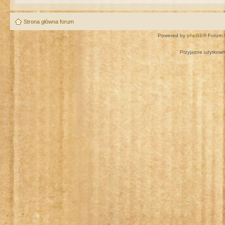
Strona główna forum
Powered by
phpBB
® Forum 
Przyjazne użytkown