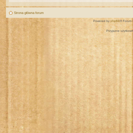
Strona główna forum
Powered by
phpBB
® Forum 
Przyjazne użytkown