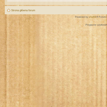
Strona główna forum
Powered by
phpBB
® Forum 
Przyjazne użytkown