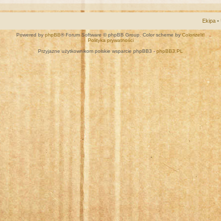
Ekipa
•
Powered by
phpBB
® Forum Software © phpBB Group. Color scheme by
ColorizeIt!
Polityka prywatności
Przyjazne użytkownikom polskie wsparcie phpBB3 -
phpBB3.PL