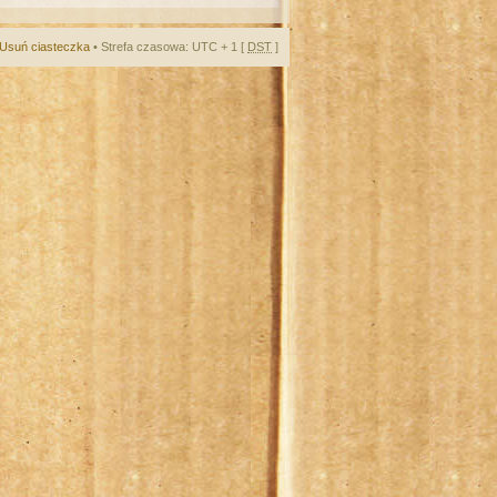
Usuń ciasteczka
• Strefa czasowa: UTC + 1 [
DST
]