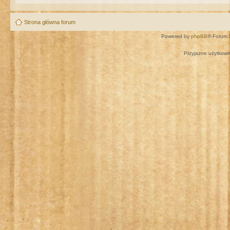
Strona główna forum
Powered by
phpBB
® Forum 
Przyjazne użytkown