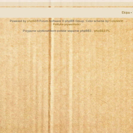
Ekipa
•
Powered by
phpBB
® Forum Software © phpBB Group. Color scheme by
ColorizeIt!
Polityka prywatności
Przyjazne użytkownikom polskie wsparcie phpBB3 -
phpBB3.PL