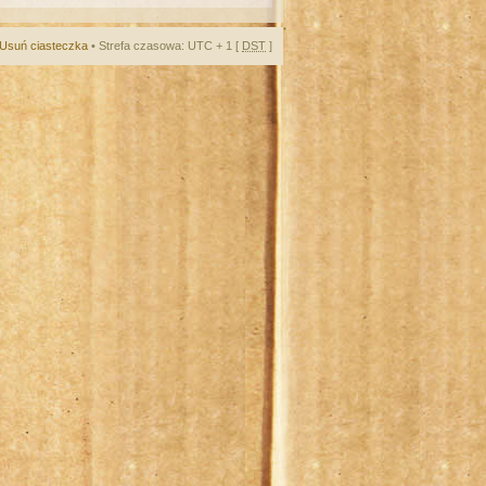
Usuń ciasteczka
• Strefa czasowa: UTC + 1 [
DST
]