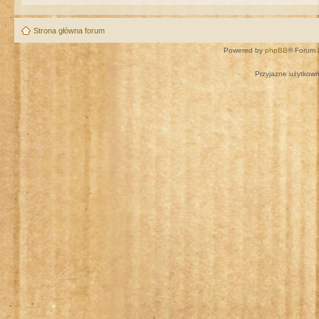
Strona główna forum
Powered by
phpBB
® Forum 
Przyjazne użytkown