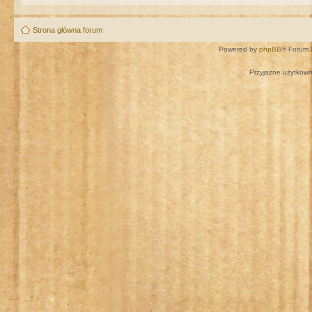
Strona główna forum
Powered by
phpBB
® Forum 
Przyjazne użytkown