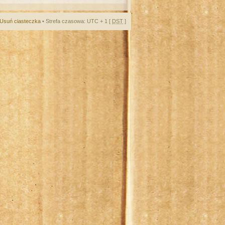
Usuń ciasteczka
• Strefa czasowa: UTC + 1 [
DST
]