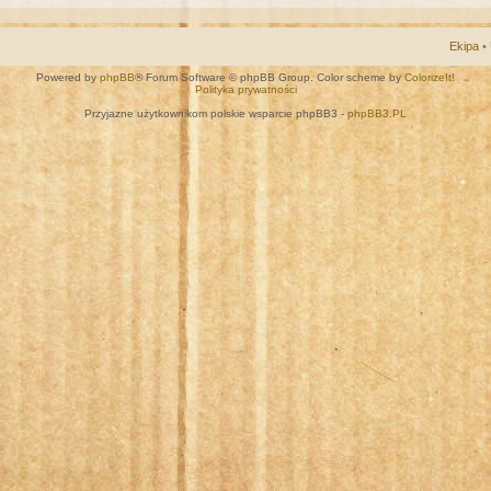
Ekipa
•
Powered by
phpBB
® Forum Software © phpBB Group. Color scheme by
ColorizeIt!
Polityka prywatności
Przyjazne użytkownikom polskie wsparcie phpBB3 -
phpBB3.PL