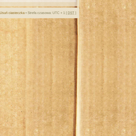
Usuń ciasteczka
• Strefa czasowa: UTC + 1 [
DST
]