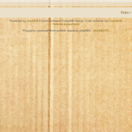
Ekipa
•
Powered by
phpBB
® Forum Software © phpBB Group. Color scheme by
ColorizeIt!
Polityka prywatności
Przyjazne użytkownikom polskie wsparcie phpBB3 -
phpBB3.PL