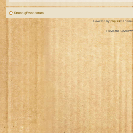
Strona główna forum
Powered by
phpBB
® Forum 
Przyjazne użytkown