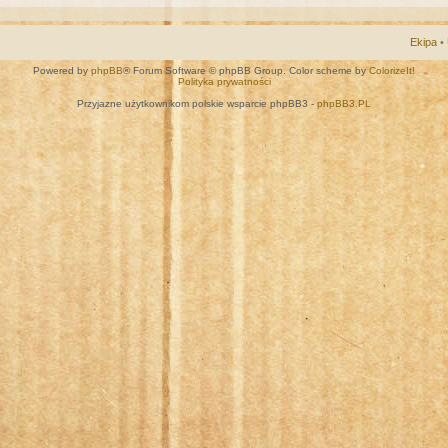
Ekipa
•
Powered by
phpBB
® Forum Software © phpBB Group. Color scheme by
ColorizeIt!
Polityka prywatności
Przyjazne użytkownikom polskie wsparcie phpBB3 -
phpBB3.PL