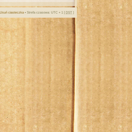
Usuń ciasteczka
• Strefa czasowa: UTC + 1 [
DST
]