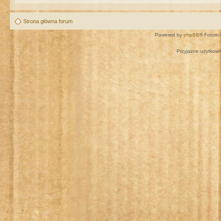
Strona główna forum
Powered by
phpBB
® Forum 
Przyjazne użytkown