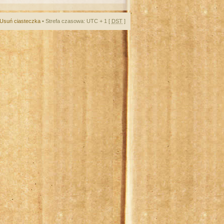
Usuń ciasteczka
• Strefa czasowa: UTC + 1 [
DST
]