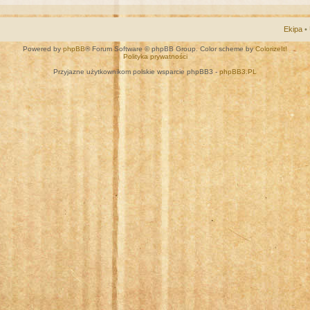
Ekipa
•
Powered by
phpBB
® Forum Software © phpBB Group. Color scheme by
ColorizeIt!
Polityka prywatności
Przyjazne użytkownikom polskie wsparcie phpBB3 -
phpBB3.PL