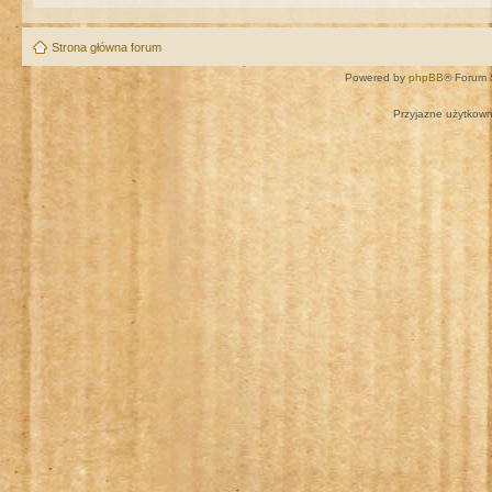
Strona główna forum
Powered by
phpBB
® Forum 
Przyjazne użytkown