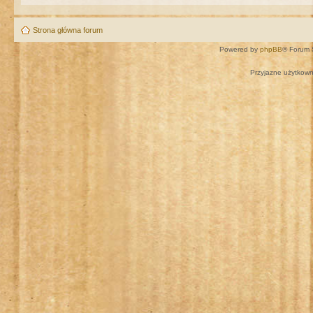
Strona główna forum
Powered by
phpBB
® Forum 
Przyjazne użytkown