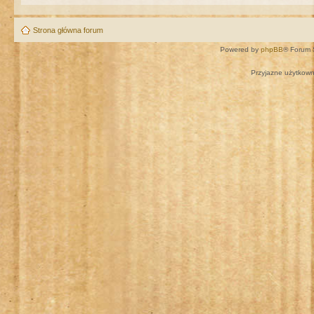
Strona główna forum
Powered by
phpBB
® Forum 
Przyjazne użytkown