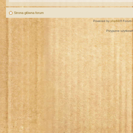
Strona główna forum
Powered by
phpBB
® Forum 
Przyjazne użytkown