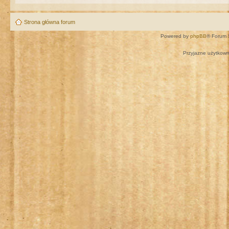
Strona główna forum
Powered by
phpBB
® Forum 
Przyjazne użytkown