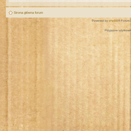
Strona główna forum
Powered by
phpBB
® Forum 
Przyjazne użytkown